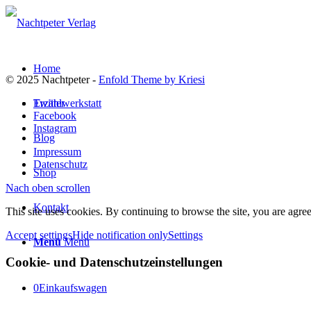
Home
© 2025 Nachtpeter -
Enfold Theme by Kriesi
Erzählwerkstatt
Twitter
Facebook
Instagram
Blog
Impressum
Datenschutz
Shop
Nach oben scrollen
Kontakt
This site uses cookies. By continuing to browse the site, you are agree
Accept settings
Hide notification only
Settings
Menü
Menü
Cookie- und Datenschutzeinstellungen
0
Einkaufswagen