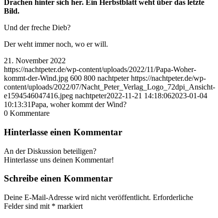
Drachen hinter sich her. Ein Herbstblatt weht über das letzte
Bild.
Und der freche Dieb?
Der weht immer noch, wo er will.
21. November 2022
https://nachtpeter.de/wp-content/uploads/2022/11/Papa-Woher-
kommt-der-Wind.jpg
600
800
nachtpeter
https://nachtpeter.de/wp-
content/uploads/2022/07/Nacht_Peter_Verlag_Logo_72dpi_Ansicht-
e1594546047416.jpeg
nachtpeter
2022-11-21 14:18:06
2023-01-04
10:13:31
Papa, woher kommt der Wind?
0
Kommentare
Hinterlasse einen Kommentar
An der Diskussion beteiligen?
Hinterlasse uns deinen Kommentar!
Schreibe einen Kommentar
Deine E-Mail-Adresse wird nicht veröffentlicht.
Erforderliche
Felder sind mit
*
markiert