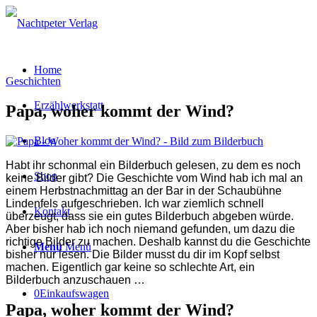
Home
Geschichten
Erzählwerkstatt
Papa, woher kommt der Wind?
Blog
Habt ihr schonmal ein Bilderbuch gelesen, zu dem es noch
Shop
keine Bilder gibt? Die Geschichte vom Wind hab ich mal an
einem Herbstnachmittag an der Bar in der Schaubühne
Lindenfels aufgeschrieben. Ich war ziemlich schnell
Kontakt
überzeugt, dass sie ein gutes Bilderbuch abgeben würde.
Aber bisher hab ich noch niemand gefunden, um dazu die
richtige Bilder zu machen. Deshalb kannst du die Geschichte
Menü
Menü
bisher nur lesen. Die Bilder musst du dir im Kopf selbst
machen. Eigentlich gar keine so schlechte Art, ein
Bilderbuch anzuschauen …
0
Einkaufswagen
Papa, woher kommt der Wind?